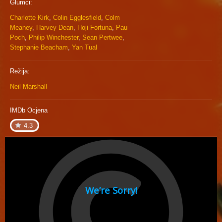
Glumci:
Charlotte Kirk
,
Colin Egglesfield
,
Colm
Meaney
,
Harvey Dean
,
Hoji Fortuna
,
Pau
Poch
,
Philip Winchester
,
Sean Pertwee
,
Stephanie Beacham
,
Yan Tual
Režija:
Neil Marshall
IMDb Ocjena
4.3