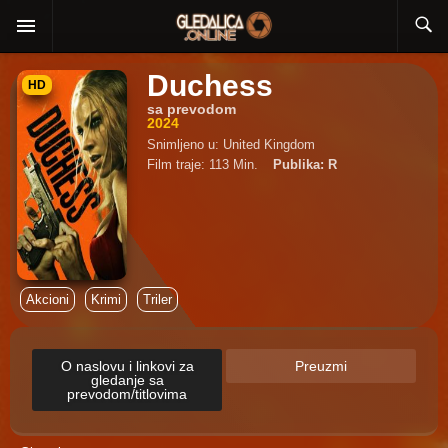
Duchess
HD
sa prevodom
2024
Snimljeno u: United Kingdom
Film traje: 113 Min.
Publika: R
Akcioni
Krimi
Triler
O naslovu i linkovi za
Preuzmi
gledanje sa
prevodom/titlovima