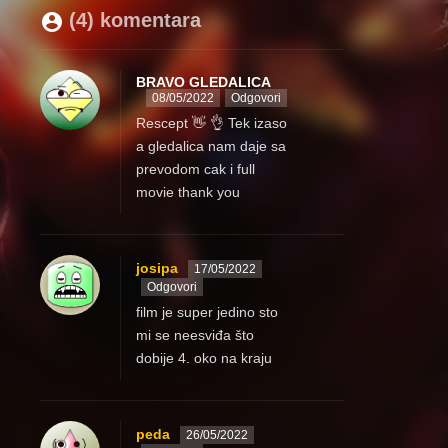
(4) komentara
BRAVO GLEDALICA
08/05/2022
Odgovori
Rescept 👋 👌 Tek izaso
a gledalica nam daje sa
prevodom cak i full
movie thank you
josipa
17/05/2022
Odgovori
film je super jedino sto
mi se neesviđa što
dobije 4. oko na kraju
peda
26/05/2022