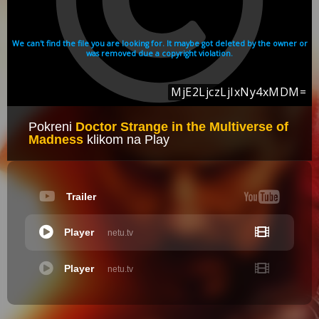
Pokreni
Doctor Strange in the Multiverse of
Madness
klikom na Play
Trailer
Player
netu.tv
Player
netu.tv