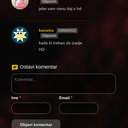
Odgovori
jebe vam nanu daj u hd
konshu
03/06/2022
Odgovori
kada bi trebao da izadje
HD
Ostavi komentar
Ime
Email
*
*