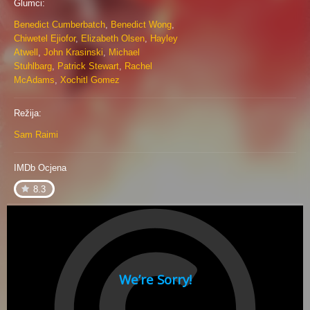
Glumci:
Benedict Cumberbatch
,
Benedict Wong
,
Chiwetel Ejiofor
,
Elizabeth Olsen
,
Hayley
Atwell
,
John Krasinski
,
Michael
Stuhlbarg
,
Patrick Stewart
,
Rachel
McAdams
,
Xochitl Gomez
Režija:
Sam Raimi
IMDb Ocjena
8.3