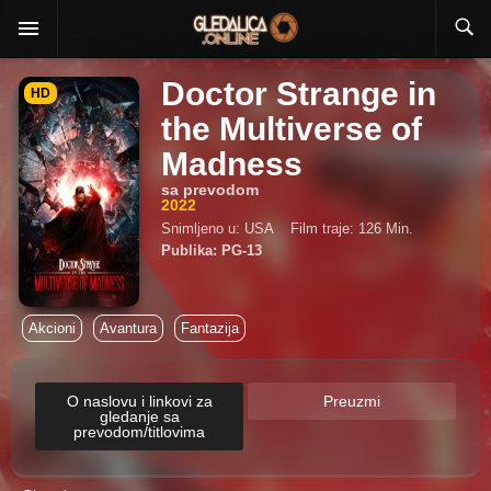
Doctor Strange in
HD
the Multiverse of
Madness
sa prevodom
2022
Snimljeno u: USA
Film traje: 126 Min.
Publika: PG-13
Akcioni
Avantura
Fantazija
O naslovu i linkovi za
Preuzmi
gledanje sa
prevodom/titlovima