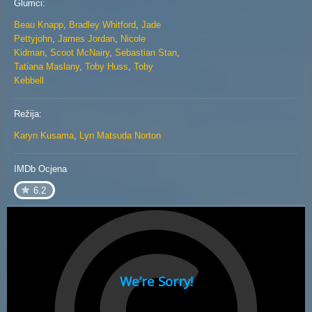
Glumci:
Beau Knapp
,
Bradley Whitford
,
Jade
Pettyjohn
,
James Jordan
,
Nicole
Kidman
,
Scoot McNairy
,
Sebastian Stan
,
Tatiana Maslany
,
Toby Huss
,
Toby
Kebbell
Režija:
Karyn Kusama
,
Lyn Matsuda Norton
IMDb Ocjena
6.2