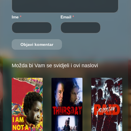
Ime
Email
*
*
Možda bi Vam se svidjeli i ovi naslovi