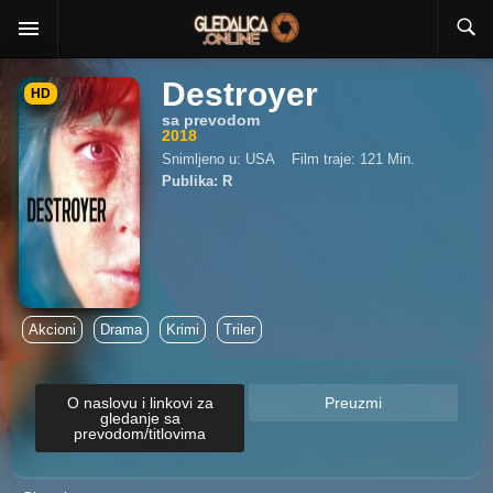
Destroyer
HD
sa prevodom
2018
Snimljeno u: USA
Film traje: 121 Min.
Publika: R
Akcioni
Drama
Krimi
Triler
O naslovu i linkovi za
Preuzmi
gledanje sa
prevodom/titlovima