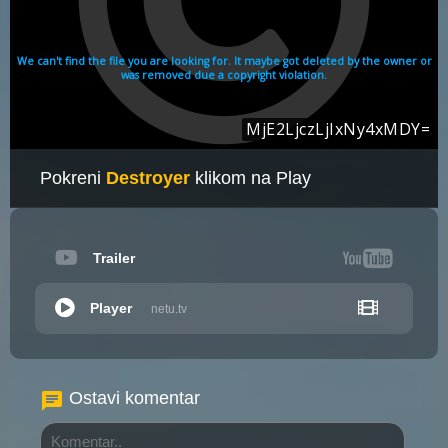
Pokreni
Destroyer
klikom na Play
Trailer
Player
netu.tv
Ostavi komentar