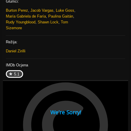
Glumci:
Burton Perez
,
Jacob Vargas
,
Luke Goss
,
María Gabriela de Faría
,
Paulina Gaitán
,
Rudy Youngblood
,
Shawn Lock
,
Tom
Sizemore
Režija:
Daniel Zirilli
IMDb Ocjena
5.1