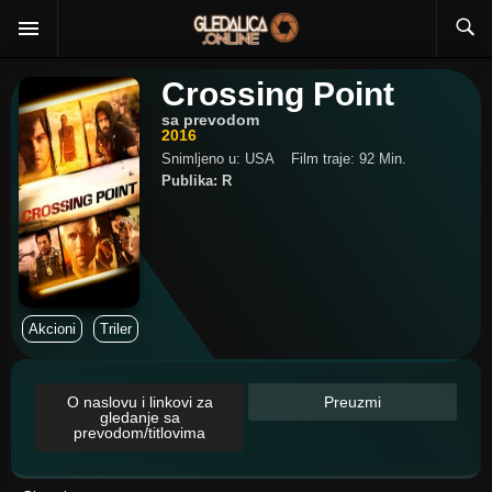
Crossing Point
sa prevodom
2016
Snimljeno u: USA
Film traje: 92 Min.
Publika: R
Akcioni
Triler
O naslovu i linkovi za
Preuzmi
gledanje sa
prevodom/titlovima