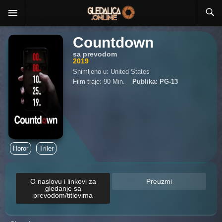
Countdown
sa prevodom
2019
Snimljeno u: United States
Film traje: 90 Min.
Publika: PG-13
Horor
Triler
O naslovu i linkovi za
Preuzmi
gledanje sa
prevodom/titlovima