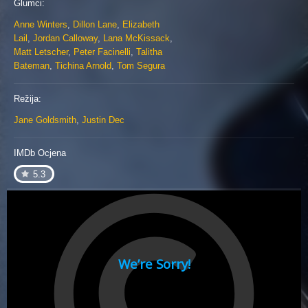
Glumci:
Anne Winters
,
Dillon Lane
,
Elizabeth
Lail
,
Jordan Calloway
,
Lana McKissack
,
Matt Letscher
,
Peter Facinelli
,
Talitha
Bateman
,
Tichina Arnold
,
Tom Segura
Režija:
Jane Goldsmith
,
Justin Dec
IMDb Ocjena
5.3