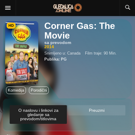
Corner Gas: The
HD
Movie
sa prevodom
2014
Snimljeno u: Canada
Film traje: 90 Min.
Publika: PG
Komedija
Porodični
O naslovu i linkovi za
Preuzmi
gledanje sa
prevodom/titlovima