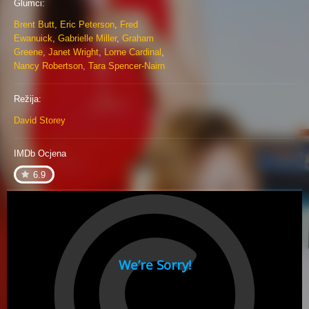
Glumci:
Brent Butt
,
Eric Peterson
,
Fred
Ewanuick
,
Gabrielle Miller
,
Graham
Greene
,
Janet Wright
,
Lorne Cardinal
,
Nancy Robertson
,
Tara Spencer-Nairn
Režija:
David Storey
IMDb Ocjena
6.9