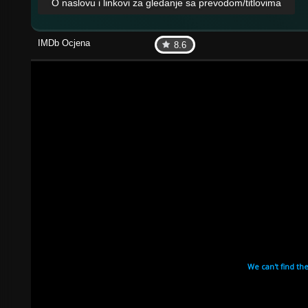
O naslovu i linkovi za gledanje sa prevodom/titlovima
IMDb Ocjena
8.6