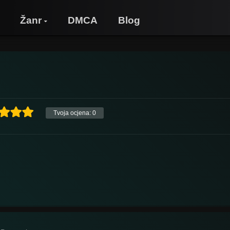
Žanr
DMCA
Blog
Tvoja ocjena:
0