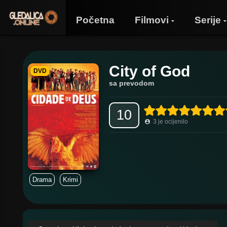
Početna
Filmovi
Serije
City of God
DVD
sa prevodom
10
3
je ocijenilo
Drama
Krimi