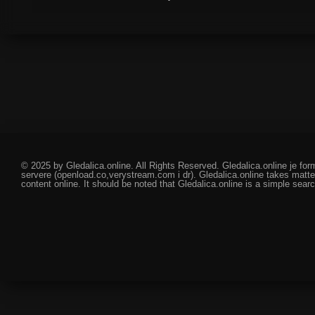
© 2025 by Gledalica.online. All Rights Reserved. Gledalica.online je for
servere (openload.co,verystream.com i dr). Gledalica.online takes matte
content online. It should be noted that Gledalica.online is a simple searc