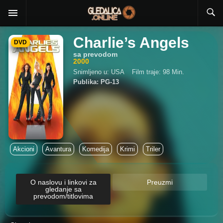
Charlie’s Angels
DVD
sa prevodom
2000
Snimljeno u: USA
Film traje: 98 Min.
Publika: PG-13
Akcioni
Avantura
Komedija
Krimi
Triler
O naslovu i linkovi za
Preuzmi
gledanje sa
prevodom/titlovima