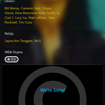
Glumci:
Bill Murray
,
Cameron Diaz
,
Crispin
Glover
,
Drew Barrymore
,
Kelly Lynch
,
LL
Cool J
,
Lucy Liu
,
Matt LeBlanc
,
Sam
Rockwell
,
Tim Curry
Režija:
Jayne-Ann Tenggren
,
McG
IMDb Ocjena
5.5