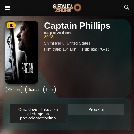
Captain Phillips
HD
sa prevodom
2013
Snimljeno u: United States
Film traje: 134 Min.
Publika: PG-13
Akcioni
Drama
Triler
O naslovu i linkovi za
Preuzmi
gledanje sa
prevodom/titlovima