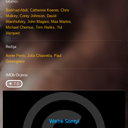
Glumci:
Barkhad Abdi
,
Catherine Keener
,
Chris
Mulkey
,
Corey Johnson
,
David
Warshofsky
,
John Magaro
,
Max Martini
,
Michael Chernus
,
Tom Hanks
,
Yul
Vazquez
Režija:
Annie Penn
,
Julia Chiavetta
,
Paul
Greengrass
IMDb Ocjena
7.8