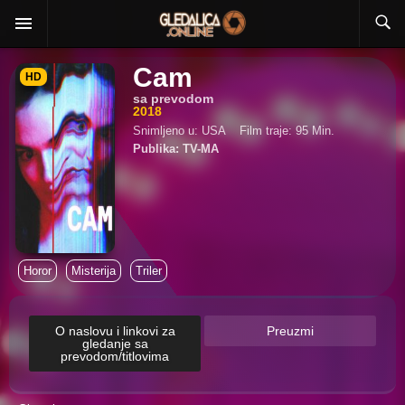
Cam
HD
sa prevodom
2018
Snimljeno u: USA
Film traje: 95 Min.
Publika: TV-MA
Horor
Misterija
Triler
O naslovu i linkovi za
Preuzmi
gledanje sa
prevodom/titlovima