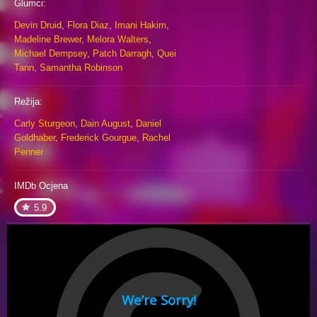
Glumci:
Devin Druid
,
Flora Diaz
,
Imani Hakim
,
Madeline Brewer
,
Melora Walters
,
Michael Dempsey
,
Patch Darragh
,
Quei
Tann
,
Samantha Robinson
Režija:
Carly Sturgeon
,
Dain August
,
Daniel
Goldhaber
,
Frederick Gourgue
,
Rachel
Penner
IMDb Ocjena
5.9