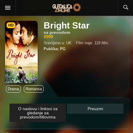
Bright Star
HD
sa prevodom
2009
Snimljeno u: UK
Film traje: 119 Min.
Publika: PG
Drama
Romansa
O naslovu i linkovi za
Preuzmi
gledanje sa
prevodom/titlovima