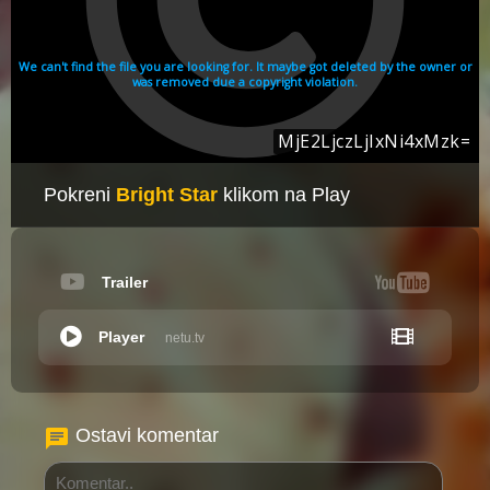
Pokreni
Bright Star
klikom na Play
Trailer
Player
netu.tv
Ostavi komentar