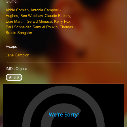
Glumci:
Abbie Cornish
,
Antonia Campbell-
Hughes
,
Ben Whishaw
,
Claudie Blakley
,
Edie Martin
,
Gerard Monaco
,
Kerry Fox
,
Paul Schneider
,
Samuel Roukin
,
Thomas
Brodie-Sangster
Režija:
Jane Campion
IMDb Ocjena
6.9