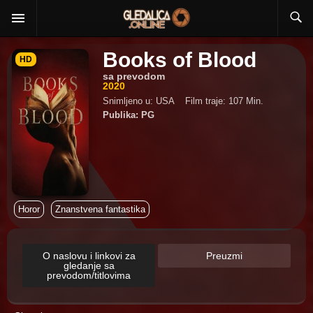
Books of Blood
HD
sa prevodom
2020
Snimljeno u: USA
Film traje: 107 Min.
Publika: PG
Horor
Znanstvena fantastika
O naslovu i linkovi za
Preuzmi
gledanje sa
prevodom/titlovima