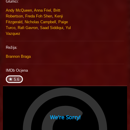
Glumci:
Andy McQueen
,
Anna Friel
,
Britt
Robertson
,
Freda Foh Shen
,
Kenji
Fitzgerald
,
Nicholas Campbell
,
Paige
Turco
,
Rafi Gavron
,
Saad Siddiqui
,
Yul
Vazquez
Režija:
Brannon Braga
IMDb Ocjena
5.6