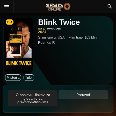
Blink Twice
HD
sa prevodom
2024
Snimljeno u: USA
Film traje: 103 Min.
Publika: R
Misterija
Triler
O naslovu i linkovi za
Preuzmi
gledanje sa
prevodom/titlovima