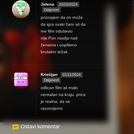
Jelena
20/10/2024
Odgovori
priznajem da on može
da igra svaki žanr ali da
me film oduševio
nije.Pun nasilja nad
ženama i uopšteno
brutalno težak.
Kristijan
01/11/2024
Odgovori
odlican film ali malo
nerealan na kraju. prica
je realna, da se
razumijemo
Ostavi komentar