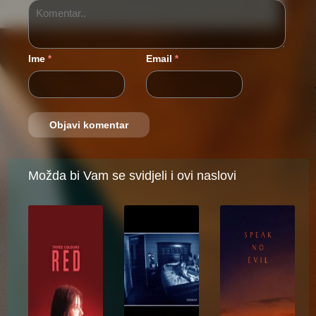
Ime
Email
*
*
Možda bi Vam se svidjeli i ovi naslovi