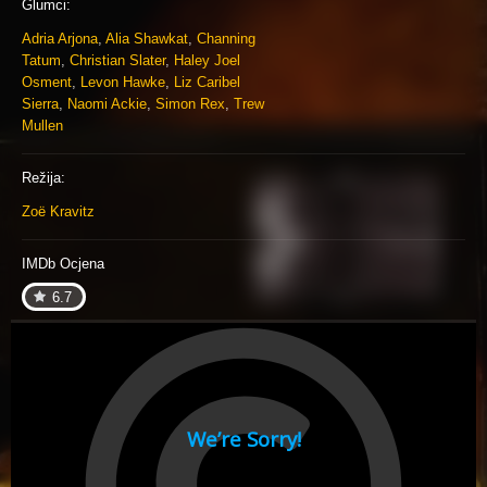
Glumci:
Adria Arjona
,
Alia Shawkat
,
Channing
Tatum
,
Christian Slater
,
Haley Joel
Osment
,
Levon Hawke
,
Liz Caribel
Sierra
,
Naomi Ackie
,
Simon Rex
,
Trew
Mullen
Režija:
Zoë Kravitz
IMDb Ocjena
6.7