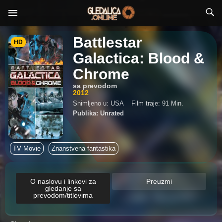
Battlestar
HD
Galactica: Blood &
Chrome
sa prevodom
2012
Snimljeno u: USA
Film traje: 91 Min.
Publika: Unrated
TV Movie
Znanstvena fantastika
O naslovu i linkovi za
Preuzmi
gledanje sa
prevodom/titlovima