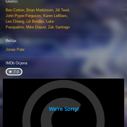
Glumci:
Ben Cotton
,
Brian Markinson
,
Jill Teed
,
John Pyper-Ferguson
,
Karen LeBlanc
,
Leo Chiang
,
Lili Bordán
,
Luke
Pasqualino
,
Mike Dopud
,
Zak Santiago
Režija:
Jonas Pate
IMDb Ocjena
7.0