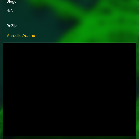
Uloge:
N/A
Režija:
Marcello Adamo