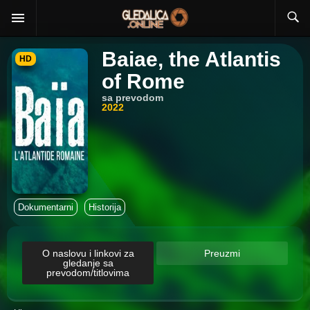
Baiae, the Atlantis
HD
of Rome
sa prevodom
2022
Dokumentarni
Historija
O naslovu i linkovi za
Preuzmi
gledanje sa
prevodom/titlovima