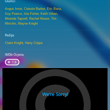
Glumci:
Angus Imrie
,
Celeste Barber
,
Eric Bana
,
Guy Pearce
,
Isla Fisher
,
Keith Urban
,
Miranda Tapsell
,
Rachel House
,
Tim
Minchin
,
Wayne Knight
Režija:
Claire Knight
,
Harry Cripps
IMDb Ocjena
7.9