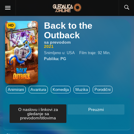
Back to the
HD
Outback
sa prevodom
2021
Snimljeno u: USA
Film traje: 92 Min.
Publika: PG
Animirani
Avantura
Komedija
Muzika
Porodični
O naslovu i linkovi za
Preuzmi
gledanje sa
prevodom/titlovima