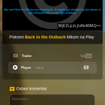
Pokreni
Back to the Outback
klikom na Play
Trailer
Player
netu.tv
Ostavi komentar