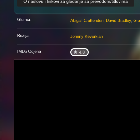
O naslovu i linkovi za gledanje sa prevodom/titlovima
Glumci:
Abigail Cruttenden
,
David Bradley
,
Gra
Režija:
Johnny Kevorkian
IMDb Ocjena
4.8