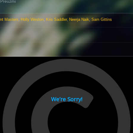
Preuzmi
nt Masters
,
Holly Weston
,
Kris Saddler
,
Neerja Naik
,
Sam Gittins