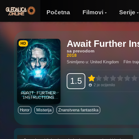
Početna
Filmovi
Serije
Await Further In
HD
sa prevodom
2018
Snimljeno u: United Kingdom
Film traj
1.5
2
je ocijenilo
Horor
Misterija
Znanstvena fantastika