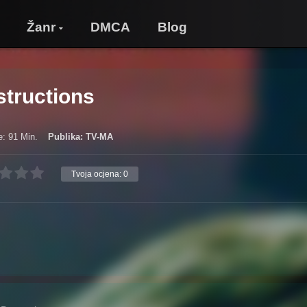
Žanr
DMCA
Blog
structions
e: 91 Min.
Publika: TV-MA
Tvoja ocjena:
0