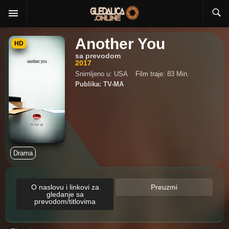
Another You
HD
sa prevodom
2017
Snimljeno u: USA
Film traje: 83 Min.
Publika: TV-MA
Drama
O naslovu i linkovi za
Preuzmi
gledanje sa
prevodom/titlovima