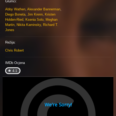
Glumci:
Abby Wathen
,
Alexander Bannerman
,
Diego Boneta
,
Jim Krenn
,
Kristen
Holden-Ried
,
Ksenia Solo
,
Meghan
Martin
,
Nikita Kaminsky
,
Richard T.
Jones
Režija:
Chris Robert
IMDb Ocjena
4.1