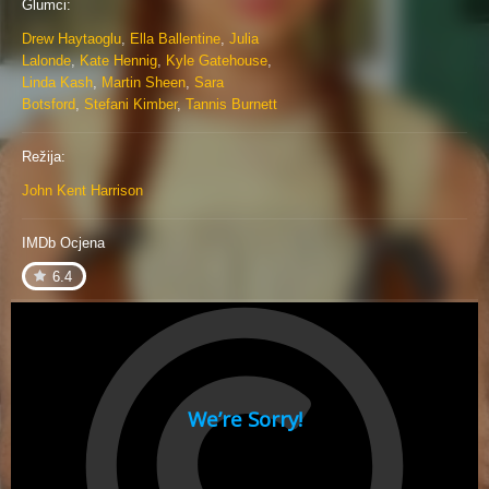
Glumci:
Drew Haytaoglu
,
Ella Ballentine
,
Julia
Lalonde
,
Kate Hennig
,
Kyle Gatehouse
,
Linda Kash
,
Martin Sheen
,
Sara
Botsford
,
Stefani Kimber
,
Tannis Burnett
Režija:
John Kent Harrison
IMDb Ocjena
6.4