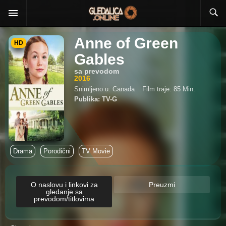
Anne of Green
HD
Gables
sa prevodom
2016
Snimljeno u: Canada
Film traje: 85 Min.
Publika: TV-G
Drama
Porodični
TV Movie
O naslovu i linkovi za
Preuzmi
gledanje sa
prevodom/titlovima