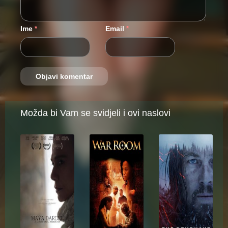
Ime
Email
*
*
Možda bi Vam se svidjeli i ovi naslovi