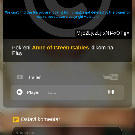
Pokreni
Anne of Green Gables
klikom na
Play
Trailer
Player
netu.tv
Ostavi komentar