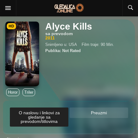
Alyce Kills
HD
sa prevodom
2011
Snimljeno u: USA
Film traje: 90 Min.
Publika: Not Rated
Horor
Triler
O naslovu i linkovi za
Preuzmi
gledanje sa
prevodom/titlovima