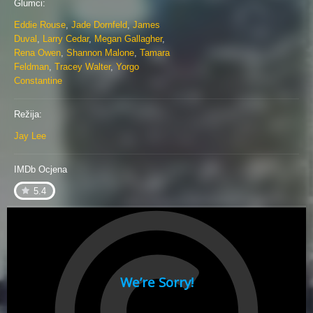
Glumci:
Eddie Rouse
,
Jade Dornfeld
,
James
Duval
,
Larry Cedar
,
Megan Gallagher
,
Rena Owen
,
Shannon Malone
,
Tamara
Feldman
,
Tracey Walter
,
Yorgo
Constantine
Režija:
Jay Lee
IMDb Ocjena
5.4