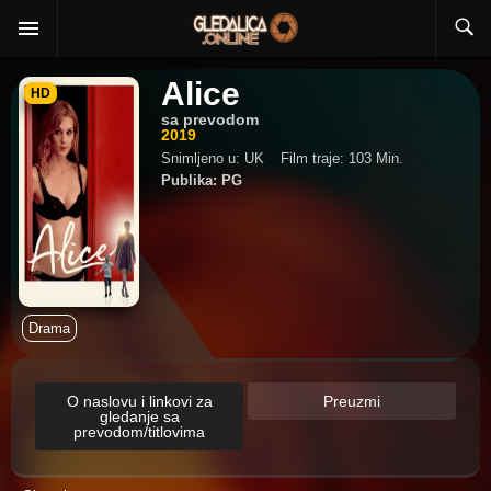
Alice
HD
sa prevodom
2019
Snimljeno u: UK
Film traje: 103 Min.
Publika: PG
Drama
O naslovu i linkovi za
Preuzmi
gledanje sa
prevodom/titlovima