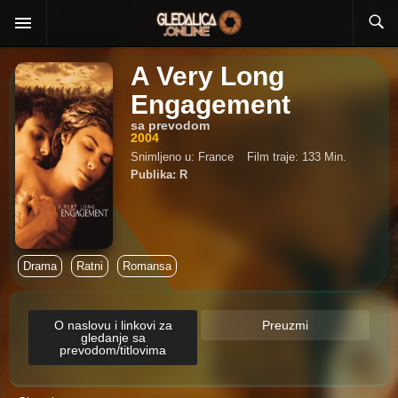
A Very Long
Engagement
sa prevodom
2004
Snimljeno u: France
Film traje: 133 Min.
Publika: R
Drama
Ratni
Romansa
O naslovu i linkovi za
Preuzmi
gledanje sa
prevodom/titlovima