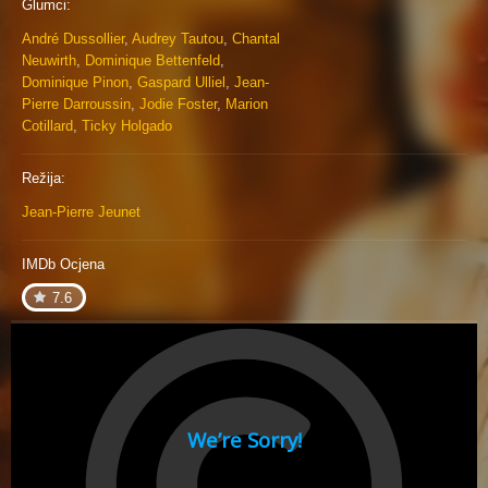
Glumci:
André Dussollier
,
Audrey Tautou
,
Chantal
Neuwirth
,
Dominique Bettenfeld
,
Dominique Pinon
,
Gaspard Ulliel
,
Jean-
Pierre Darroussin
,
Jodie Foster
,
Marion
Cotillard
,
Ticky Holgado
Režija:
Jean-Pierre Jeunet
IMDb Ocjena
7.6