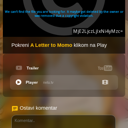
Pokreni
A Letter to Momo
klikom na Play
Trailer
Player
netu.tv
Ostavi komentar