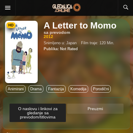
A Letter to Momo
HD
sa prevodom
2012
Snimljeno u: Japan
Film traje: 120 Min.
Publika: Not Rated
Animirani
Drama
Fantazija
Komedija
Porodični
O naslovu i linkovi za
Preuzmi
gledanje sa
prevodom/titlovima