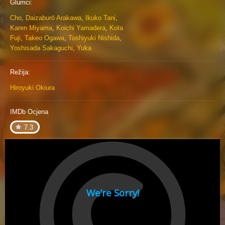
Glumci:
Cho
,
Daizaburō Arakawa
,
Ikuko Tani
,
Karen Miyama
,
Koichi Yamadera
,
Kota
Fuji
,
Takeo Ogawa
,
Toshiyuki Nishida
,
Yoshisada Sakaguchi
,
Yuka
Režija:
Hiroyuki Okiura
IMDb Ocjena
7.3