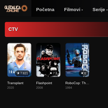
Početna
Filmovi
Serije
CTV
7.821
7.3
6
Transplant
Flashpoint
RoboCop: The Series
2020
2008
1994