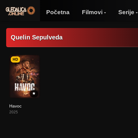
Početna
Filmovi
Serije
Quelin Sepulveda
HD
Havoc
2025