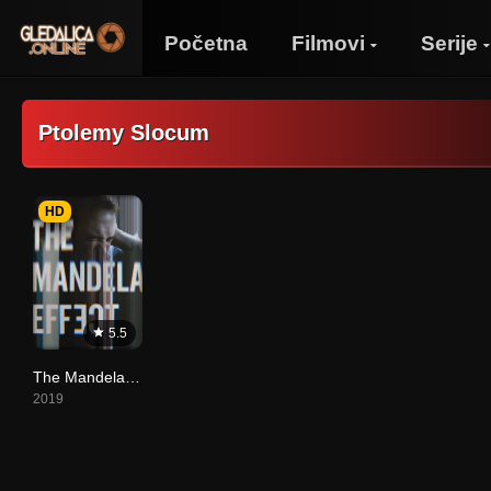
Početna
Filmovi
Serije
Ptolemy Slocum
HD
5.5
The Mandela Effect
2019