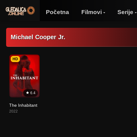
Početna
Filmovi
Serije
Michael Cooper Jr.
HD
6.4
The Inhabitant
2022