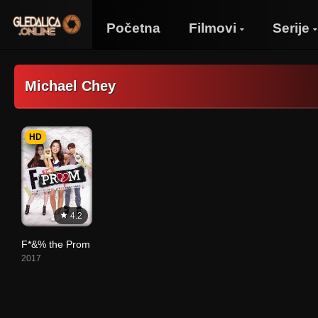
Početna
Filmovi
Serije
Michael Chey
HD
4.2
F*&% the Prom
2017