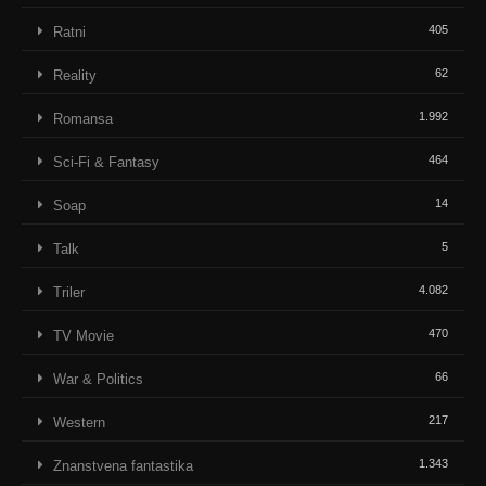
405
Ratni
62
Reality
1.992
Romansa
464
Sci-Fi & Fantasy
14
Soap
5
Talk
4.082
Triler
470
TV Movie
66
War & Politics
217
Western
1.343
Znanstvena fantastika