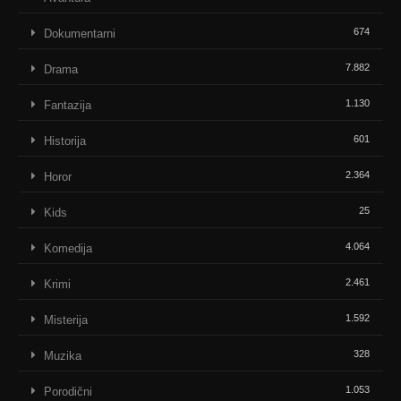
674
Dokumentarni
7.882
Drama
1.130
Fantazija
601
Historija
2.364
Horor
25
Kids
4.064
Komedija
2.461
Krimi
1.592
Misterija
328
Muzika
1.053
Porodični