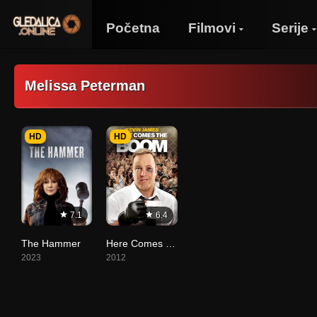
Početna
Filmovi
Serije
Melissa Peterman
HD
HD
7.1
6.4
The Hammer
Here Comes the Boom
2023
2012