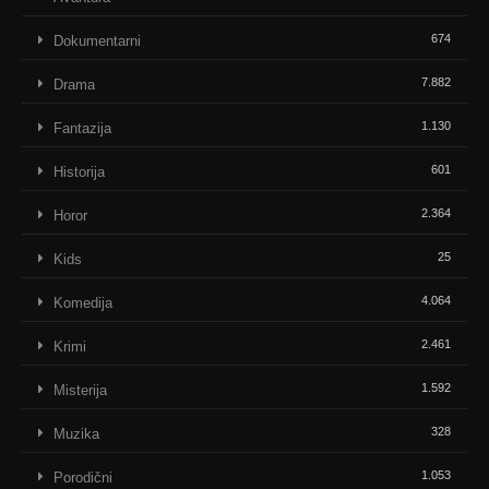
674
Dokumentarni
7.882
Drama
1.130
Fantazija
601
Historija
2.364
Horor
25
Kids
4.064
Komedija
2.461
Krimi
1.592
Misterija
328
Muzika
1.053
Porodični