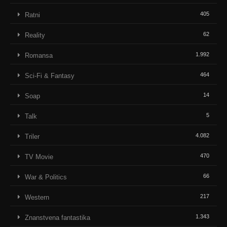
405
Ratni
62
Reality
1.992
Romansa
464
Sci-Fi & Fantasy
14
Soap
5
Talk
4.082
Triler
470
TV Movie
66
War & Politics
217
Western
1.343
Znanstvena fantastika