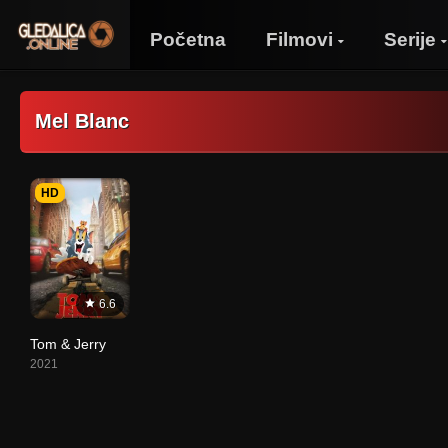
Početna
Filmovi
Serije
Mel Blanc
HD
6.6
Tom & Jerry
2021