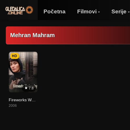
Početna
Filmovi
Serije
Mehran Mahram
HD
7.8
Fireworks Wednesday
2006