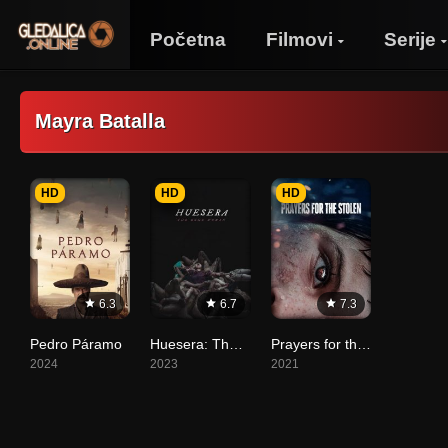
Početna
Filmovi
Serije
Mayra Batalla
HD
HD
HD
6.3
6.7
7.3
Pedro Páramo
Huesera: The Bone Woman
Prayers for the Stolen
2024
2023
2021