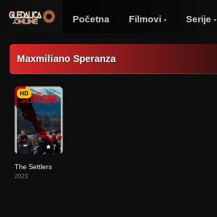
Početna
Filmovi
Serije
Maxmiliano Speranza
HD
7
The Settlers
2023