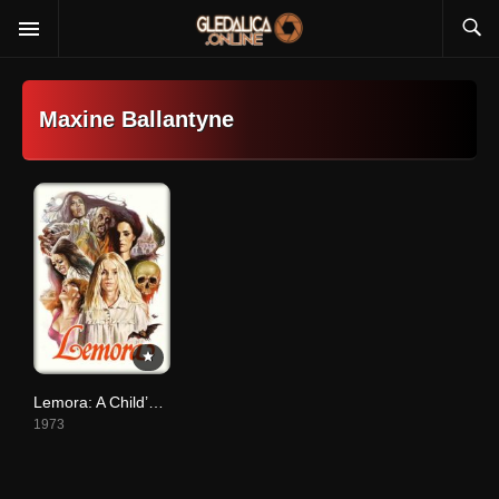
Maxine Ballantyne
Lemora: A Child’s Tale of the Supernatural
1973