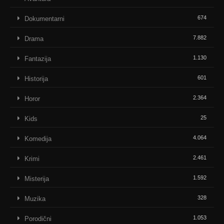
674
Dokumentarni
7.882
Drama
1.130
Fantazija
601
Historija
2.364
Horor
25
Kids
4.064
Komedija
2.461
Krimi
1.592
Misterija
328
Muzika
1.053
Porodični